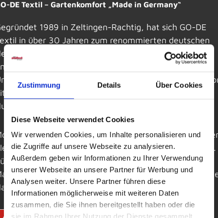
O-DE Textil – Gartenkomfort „Made in Germany“
egründet 1989 in Zeltingen-Rachtig, hat sich GO-DE
extil in über 30 Jahren zum renommierten deutschen
ersteller hochwertiger Gartenkissen und Sitzauflagen
ntwickelt. Als erfahrener Partner überzeugt das
nternehmen mit Öko-Tex-zertifizierten Produkten – vo
Zustimmung
Details
Über Cookies
itz- und Palettenauflagen über Dekokissen bis hin zu
ussen, Sonnensegeln und mehr.
Diese Webseite verwendet Cookies
odernste Produktion am Hochmoselübergang garantie
Wir verwenden Cookies, um Inhalte personalisieren und
die Zugriffe auf unsere Webseite zu analysieren.
lexibilität, schnelle Lieferung und zuverlässige Qualität.
Außerdem geben wir Informationen zu Ihrer Verwendung
ür Sie bedeutet das: stilvolle Designs, robuste
unserer Webseite an unsere Partner für Werbung und
aterialien und komfortabler Sitzkomfort – alles aus ein
Analysen weiter. Unsere Partner führen diese
and.
Informationen möglicherweise mit weiteren Daten
zusammen, die Sie ihnen bereitgestellt haben oder die
sie im Rahmen Ihrer Nutzung der Dienste gesammelt