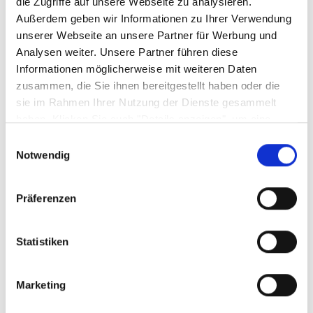
die Zugriffe auf unsere Webseite zu analysieren.
Außerdem geben wir Informationen zu Ihrer Verwendung
Persönlich haftende Gesellschafterin:
unserer Webseite an unsere Partner für Werbung und
Wallach GmbH, Sitz Celle
Analysen weiter. Unsere Partner führen diese
Informationen möglicherweise mit weiteren Daten
Amtsgericht Lüneburg HRB 100 089
zusammen, die Sie ihnen bereitgestellt haben oder die
sie im Rahmen Ihrer Nutzung der Dienste gesammelt
haben. Klicken Sie auch "Details anzeigen", um eine
Auswahl der zugelassenen Cookies zu treffen. Mehr
Einwilligungsauswahl
Information dazu und die Möglichkeit, Ihre Auswahl im
Realisierung:
Notwendig
Nachhinein noch zu ändern, finden Sie in unseren
Datenschutzerklärungen
.
Google Privacy
Präferenzen
Konzeption & Design mitgedacht und umgesetzt
von:
SHD Solutions GmbH
, Andernach in
Statistiken
Zusammenarbeit mit
TrendView GmbH
, Koblenz
Marketing