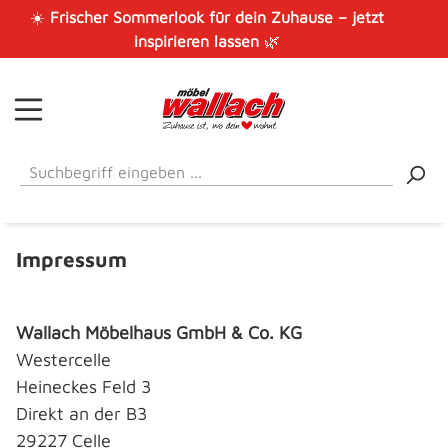
☀️
Frischer Sommerlook für dein Zuhause – jetzt
Zum Hauptinhalt springen
inspirieren lassen
🌿
Impressum
Wallach Möbelhaus GmbH & Co. KG
Westercelle
Heineckes Feld 3
Direkt an der B3
29227 Celle