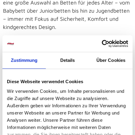
eine große Auswahl an Betten für jedes Alter – vom
Babybett über Juniorbetten bis hin zu Jugendbetten
– immer mit Fokus auf Sicherheit, Komfort und
kindgerechtes Design.
Die Vielfalt der Kinderbetten
Kinderbetten gibt es in vielen Varianten,
Zustimmung
Details
Über Cookies
abgestimmt auf die jeweilige Entwicklungsphase.
Babybetten mit Gittern bieten Sicherheit, während
Diese Webseite verwendet Cookies
Juniorbetten den Übergang zum großen Bett
Wir verwenden Cookies, um Inhalte personalisieren und
erleichtern. Hochbetten schaffen zusätzlichen Raum
die Zugriffe auf unsere Webseite zu analysieren.
zum Spielen oder für Stauraum, während
Außerdem geben wir Informationen zu Ihrer Verwendung
Etagenbetten besonders praktisch für
unserer Webseite an unsere Partner für Werbung und
Geschwisterzimmer sind. Jugendbetten kombinieren
Analysen weiter. Unsere Partner führen diese
modernes Design mit stabiler Bauweise und
Informationen möglicherweise mit weiteren Daten
begleiten Kinder bis ins Teenageralter. Möbel
zusammen, die Sie ihnen bereitgestellt haben oder die