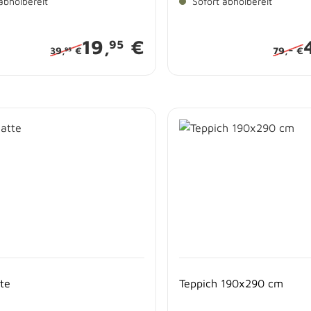
abholbereit
Sofort abholbereit
19,
€
95
-
39,
€
79,
€
95
te
Teppich 190x290 cm