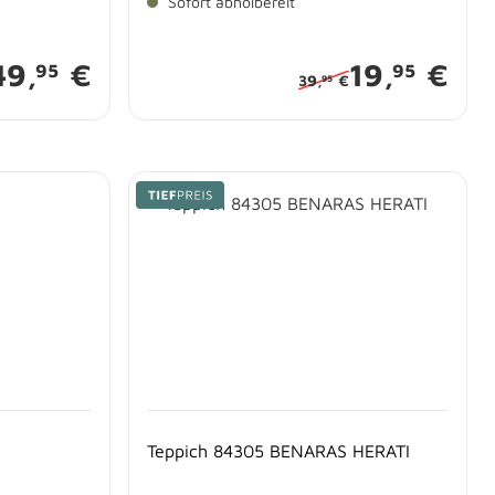
Sofort abholbereit
49,
€
19,
€
95
95
39,
€
95
Teppich 84305 BENARAS HERATI