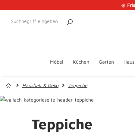
☀️
Fri
 Hauptinhalt springen
Zur Suche springen
Zur Hauptnavigation springen
Möbel
Küchen
Garten
Haus
Haushalt & Deko
Teppiche
Teppiche