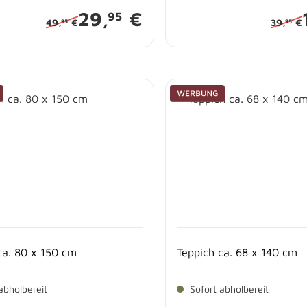
29,
€
95
49,
€
39,
€
95
95
ca. 80 x 150 cm
Teppich ca. 68 x 140 cm
abholbereit
Sofort abholbereit