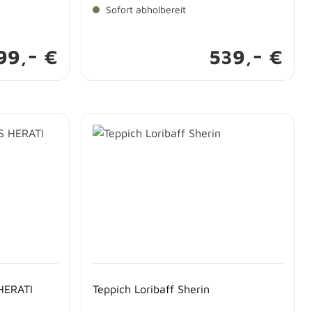
Sofort abholbereit
-
-
99,
€
539,
€
HERATI
Teppich Loribaff Sherin