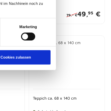
hl im Nachhinein noch zu
-
19,
€
49,
€
95
-
79,
€
Marketing
Cookies zulassen
Teppich ca. 68 x 140 cm