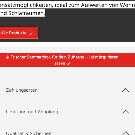
insatzmöglichkeiten, ideal zum Aufwerten von Wohn
nd Schlafräumen.
Alle Produkte
☀️
Frischer Sommerlook für dein Zuhause – jetzt inspirieren
lassen
🌿
Zahlungsarten
Lieferung und Abholung
Qualität & Sicherheit