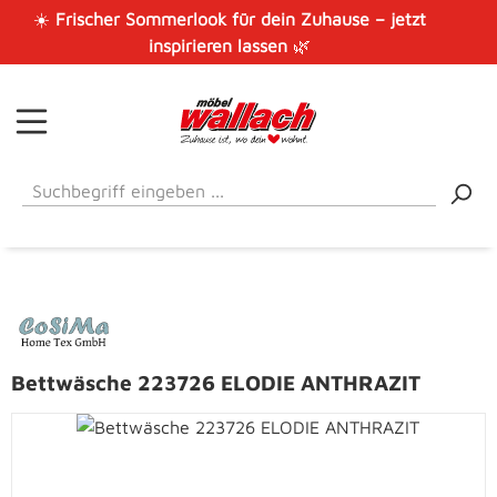
☀️
Frischer Sommerlook für dein Zuhause – jetzt
Zum Hauptinhalt springen
inspirieren lassen
🌿
Bettwäsche 223726 ELODIE ANTHRAZIT
Bildergalerie überspringen