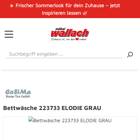
☀️
Frischer Sommerlook für dein Zuhause – jetzt
Zum Hauptinhalt springen
inspirieren lassen
🌿
Bettwäsche 223733 ELODIE GRAU
Bildergalerie überspringen