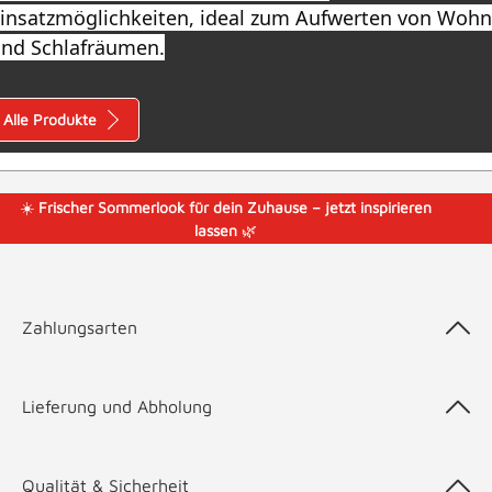
insatzmöglichkeiten, ideal zum Aufwerten von Wohn
nd Schlafräumen.
Alle Produkte
☀️
Frischer Sommerlook für dein Zuhause – jetzt inspirieren
lassen
🌿
Zahlungsarten
Lieferung und Abholung
Qualität & Sicherheit