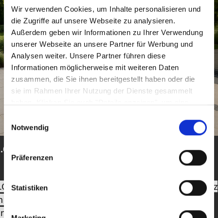
Wir verwenden Cookies, um Inhalte personalisieren und
die Zugriffe auf unsere Webseite zu analysieren.
Außerdem geben wir Informationen zu Ihrer Verwendung
unserer Webseite an unsere Partner für Werbung und
Analysen weiter. Unsere Partner führen diese
Informationen möglicherweise mit weiteren Daten
zusammen, die Sie ihnen bereitgestellt haben oder die
sie im Rahmen Ihrer Nutzung der Dienste gesammelt
haben. Klicken Sie auch "Details anzeigen", um eine
Auswahl der zugelassenen Cookies zu treffen. Mehr
Einwilligungsauswahl
Information dazu und die Möglichkeit, Ihre Auswahl im
Notwendig
Nachhinein noch zu ändern, finden Sie in unseren
.C. Wholesaler
Datenschutzerklärungen
.
Google Privacy
Präferenzen
.C. Wholesaler ist ein deutscher Großhändler mit Sitz
Statistiken
n Braak bei Hamburg, der seit 1995 stilvolle Wohn-
nd Gartenprodukte importiert und vertreibt. Unter
Marketing