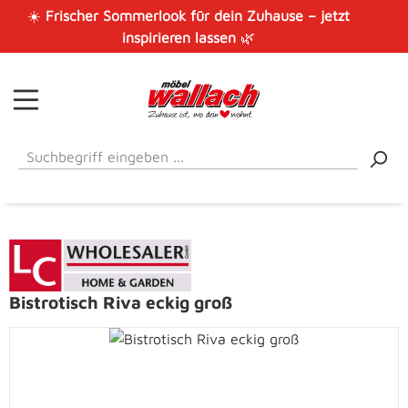
☀️
Frischer Sommerlook für dein Zuhause – jetzt
Zum Hauptinhalt springen
inspirieren lassen
🌿
Bistrotisch Riva eckig groß
Bildergalerie überspringen