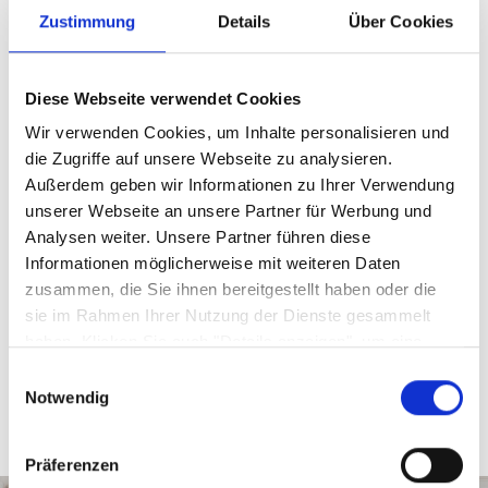
Zustimmung
Details
Über Cookies
Artikelnummer
00447036900
Diese Webseite verwendet Cookies
Wir verwenden Cookies, um Inhalte personalisieren und
Farbe
die Zugriffe auf unsere Webseite zu analysieren.
Sonstige
Außerdem geben wir Informationen zu Ihrer Verwendung
unserer Webseite an unsere Partner für Werbung und
Serie
Analysen weiter. Unsere Partner führen diese
Uno grau
Informationen möglicherweise mit weiteren Daten
zusammen, die Sie ihnen bereitgestellt haben oder die
sie im Rahmen Ihrer Nutzung der Dienste gesammelt
haben. Klicken Sie auch "Details anzeigen", um eine
Sicherheitshinweise GPSR
Auswahl der zugelassenen Cookies zu treffen. Mehr
Einwilligungsauswahl
Information dazu und die Möglichkeit, Ihre Auswahl im
Notwendig
Nachhinein noch zu ändern, finden Sie in unseren
Datenschutzerklärungen
.
Google Privacy
Präferenzen