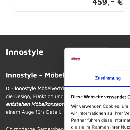
-
459,
€
Innostyle
Innostyle – Möbel mit Stilgefühl und
Zustimmung
Die
Innostyle Möbelvertriebs GmbH & Co. KG
steht f
die Design, Funktion und Gemütlichkeit perfekt ver
Diese Webseite verwendet 
entstehen Möbelkonzepte
, die Ihren Alltag verschöne
Wir verwenden Cookies, um I
einem Auge fürs Detail.
wir Informationen zu Ihrer 
Partner führen diese Informa
die sie im Rahmen Ihrer Nut
Ob moderne Garderoben, clevere Stauraumlösunge