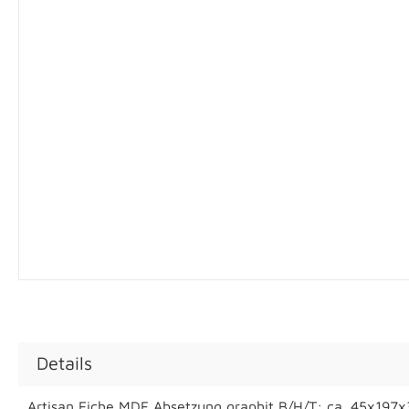
Details
Artisan Eiche MDF Absetzung graphit B/H/T: ca. 45x197