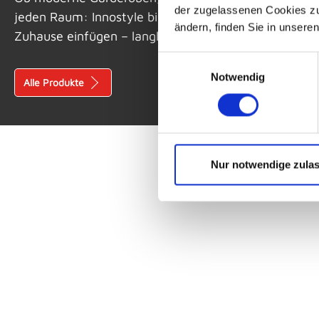
der zugelassenen Cookies zu 
jeden Raum: Innostyle bietet durchdachte Möbel, die 
ändern, finden Sie in unsere
Zuhause einfügen – langlebig, alltagstauglich und stil
Einwilligungsauswahl
Notwendig
Alle Produkte
Nur notwendige zula