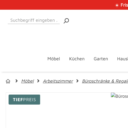
☀️
Fri
 Hauptinhalt springen
Zur Suche springen
Zur Hauptnavigation springen
Möbel
Küchen
Garten
Haus
Möbel
Arbeitszimmer
Büroschränke & Regal
Bildergalerie überspringen