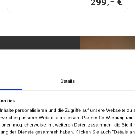
-
299,
€
 Verstand
Details
ür innovative Wohnideen,
einen. Am
Standort Lügde
Cookies
rn – mit Stil, Qualität und
nhalte personalisieren und die Zugriffe auf unsere Webseite zu
Verwendung unserer Webseite an unsere Partner für Werbung und
tionen möglicherweise mit weiteren Daten zusammen, die Sie ihn
zung der Dienste gesammelt haben. Klicken Sie auch "Details a
n oder Wohnprogramme für