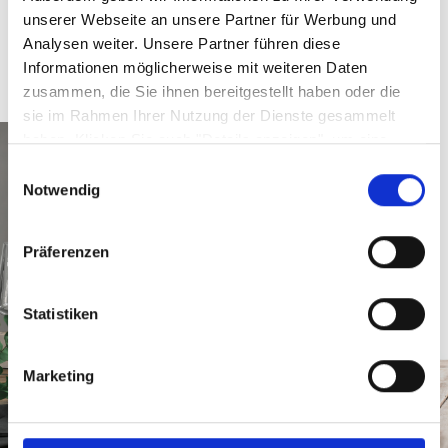
4,
€
unserer Webseite an unsere Partner für Werbung und
Analysen weiter. Unsere Partner führen diese
Informationen möglicherweise mit weiteren Daten
zusammen, die Sie ihnen bereitgestellt haben oder die
sie im Rahmen Ihrer Nutzung der Dienste gesammelt
haben. Klicken Sie auch "Details anzeigen", um eine
Auswahl der zugelassenen Cookies zu treffen. Mehr
Einwilligungsauswahl
Information dazu und die Möglichkeit, Ihre Auswahl im
Notwendig
Nachhinein noch zu ändern, finden Sie in unseren
Datenschutzerklärungen
.
Google Privacy
Präferenzen
Statistiken
Marketing