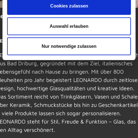
Cookies zulassen
Leonardo
Auswahl erlauben
EONARDO – Glasliebe & Lebensgefühl seit 1972
Nur notwendige zulassen
EONARDO ist die Glasmarke der Familienfirma Glaskoc
us Bad Driburg, gegründet mit dem Ziel, italienisches
ebensgefühl nach Hause zu bringen. Mit über 800
euheiten pro Jahr begeistert LEONARDO durch zeitlose
esign, hochwertige Glasqualitäten und kreative Ideen.
as Sortiment reicht von Trinkgläsern, Vasen und Schal
ber Keramik, Schmuckstücke bis hin zu Geschenkartike
 viele Produkte lassen sich sogar personalisieren.
EONARDO steht für Stil, Freude & Funktion – Glas, das
en Alltag verschönert.