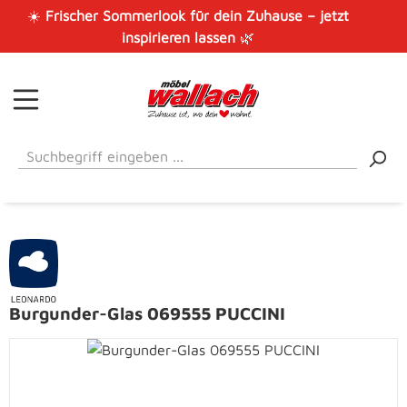
☀️
Frischer Sommerlook für dein Zuhause – jetzt
Zum Hauptinhalt springen
inspirieren lassen
🌿
Burgunder-Glas 069555 PUCCINI
Bildergalerie überspringen