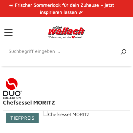
☀️
Frischer Sommerlook für dein Zuhause – jetzt
Zum Hauptinhalt springen
inspirieren lassen
🌿
Chefsessel MORITZ
Bildergalerie überspringen