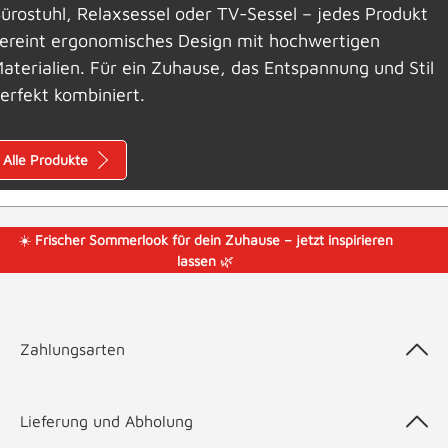
ürostuhl, Relaxsessel oder TV-Sessel – jedes Produkt
ereint ergonomisches Design mit hochwertigen
aterialien. Für ein Zuhause, das Entspannung und Stil
erfekt kombiniert.
Alle Produkte
☀️
Frischer Sommerlook für dein Zuhause – jetzt inspirieren
lassen
🌿
Zahlungsarten
Lieferung und Abholung