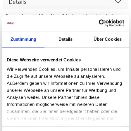
Details
Bezug: Lederoptik anthrazit Nylongestell silberfarben
B/H: ca. 68 x 116-126 cm
Zustimmung
Details
Über Cookies
Artikelnummer
00653001700
Diese Webseite verwendet Cookies
Breite
Wir verwenden Cookies, um Inhalte personalisieren und
ca. 68 cm
die Zugriffe auf unsere Webseite zu analysieren.
Außerdem geben wir Informationen zu Ihrer Verwendung
Höhe
unserer Webseite an unsere Partner für Werbung und
ca. 116-126 cm
Analysen weiter. Unsere Partner führen diese
Informationen möglicherweise mit weiteren Daten
zusammen, die Sie ihnen bereitgestellt haben oder die
Farbe
sie im Rahmen Ihrer Nutzung der Dienste gesammelt
Schwarz
haben. Klicken Sie auch "Details anzeigen", um eine