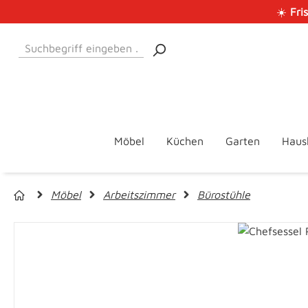
☀️
Fri
 Hauptinhalt springen
Zur Suche springen
Zur Hauptnavigation springen
Möbel
Küchen
Garten
Haus
Möbel
Arbeitszimmer
Bürostühle
Bildergalerie überspringen