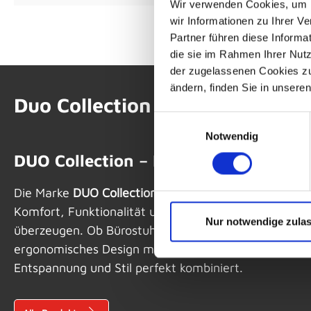
Wir verwenden Cookies, um I
wir Informationen zu Ihrer 
Partner führen diese Informa
die sie im Rahmen Ihrer Nut
der zugelassenen Cookies zu 
ändern, finden Sie in unsere
Duo Collection
Einwilligungsauswahl
Notwendig
DUO Collection – Komfort trifft mod
Die Marke
DUO Collection
steht für stilvolle Sitz- u
Komfort, Funktionalität und ein attraktives Preis-Lei
Nur notwendige zula
überzeugen. Ob Bürostuhl, Relaxsessel oder TV-Sesse
ergonomisches Design mit hochwertigen Materialien.
Entspannung und Stil perfekt kombiniert.