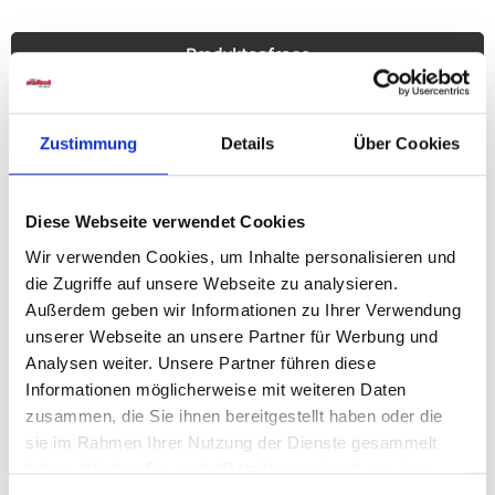
Produktanfrage
Details
Zustimmung
Details
Über Cookies
30W 2400LM 42cm 3000-5500K
Diese Webseite verwendet Cookies
Wir verwenden Cookies, um Inhalte personalisieren und
Artikelnummer
die Zugriffe auf unsere Webseite zu analysieren.
01232093800
Außerdem geben wir Informationen zu Ihrer Verwendung
unserer Webseite an unsere Partner für Werbung und
Energieeffizienzklasse
Analysen weiter. Unsere Partner führen diese
A++ ... A
Informationen möglicherweise mit weiteren Daten
zusammen, die Sie ihnen bereitgestellt haben oder die
sie im Rahmen Ihrer Nutzung der Dienste gesammelt
Anzahl Brennstellen
haben. Klicken Sie auch "Details anzeigen", um eine
1