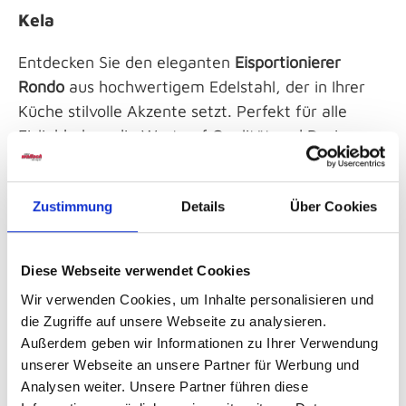
Kela
Entdecken Sie den eleganten
Eisportionierer
Rondo
aus hochwertigem Edelstahl, der in Ihrer
Küche stilvolle Akzente setzt. Perfekt für alle
Eisliebhaber, die Wert auf Qualität und Design
legen. Mit diesem praktischen Helfer zaubern Sie
im Handumdrehen perfekte Eiskugeln.
Zustimmung
Details
Über Cookies
Produktfeatures:
Diese Webseite verwendet Cookies
Hochwertiges Edelstahlmaterial
Wir verwenden Cookies, um Inhalte personalisieren und
Stilvolles und langlebiges Design
die Zugriffe auf unsere Webseite zu analysieren.
Außerdem geben wir Informationen zu Ihrer Verwendung
Die Produkte von Möbel Wallach können nicht nur
unserer Webseite an unsere Partner für Werbung und
online reserviert werden, sofern sie lagernd sind,
Analysen weiter. Unsere Partner führen diese
sondern wir laden Sie auch herzlich zu einer