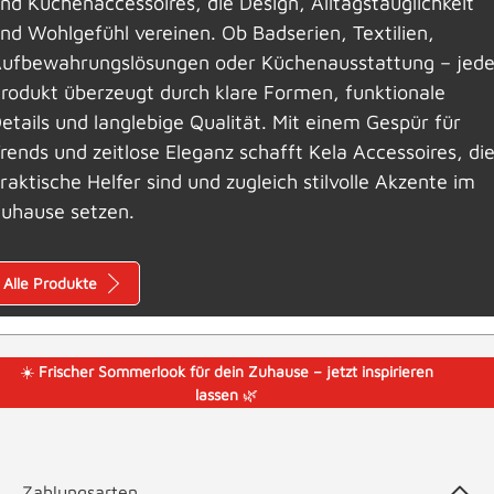
nd Küchenaccessoires, die Design, Alltagstauglichkeit
nd Wohlgefühl vereinen. Ob Badserien, Textilien,
ufbewahrungslösungen oder Küchenausstattung – jed
rodukt überzeugt durch klare Formen, funktionale
etails und langlebige Qualität. Mit einem Gespür für
rends und zeitlose Eleganz schafft Kela Accessoires, di
raktische Helfer sind und zugleich stilvolle Akzente im
uhause setzen.
Alle Produkte
☀️
Frischer Sommerlook für dein Zuhause – jetzt inspirieren
lassen
🌿
Zahlungsarten