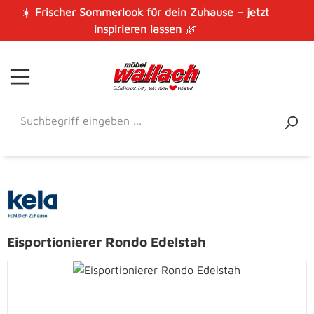
☀️
Frischer Sommerlook für dein Zuhause – jetzt
Zum Hauptinhalt springen
inspirieren lassen
🌿
Eisportionierer Rondo Edelstah
Bildergalerie überspringen