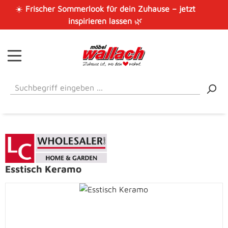
☀️
Frischer Sommerlook für dein Zuhause – jetzt
Zum Hauptinhalt springen
inspirieren lassen
🌿
Esstisch Keramo
Bildergalerie überspringen