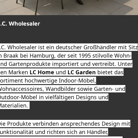
.C. Wholesaler
.C. Wholesaler ist ein deutscher Großhändler mit Sitz
n Braak bei Hamburg, der seit 1995 stilvolle Wohn-
nd Gartenprodukte importiert und vertreibt. Unter
den Marken
LC Home
und
LC Garden
bietet das
ortiment hochwertige Indoor-Möbel,
ohnaccessoires, Wandbilder sowie Garten- und
utdoor-Möbel in vielfältigen Designs und
aterialien.
ie Produkte verbinden ansprechendes Design mit
unktionalität und richten sich an Händler,