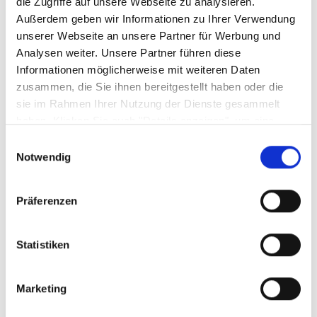
die Zugriffe auf unsere Webseite zu analysieren.
Außerdem geben wir Informationen zu Ihrer Verwendung
unserer Webseite an unsere Partner für Werbung und
Analysen weiter. Unsere Partner führen diese
Weitere Varianten und Ausführungen:
Informationen möglicherweise mit weiteren Daten
zusammen, die Sie ihnen bereitgestellt haben oder die
Produktgalerie überspringen
sie im Rahmen Ihrer Nutzung der Dienste gesammelt
haben. Klicken Sie auch "Details anzeigen", um eine
Auswahl der zugelassenen Cookies zu treffen. Mehr
Einwilligungsauswahl
Information dazu und die Möglichkeit, Ihre Auswahl im
Notwendig
Nachhinein noch zu ändern, finden Sie in unseren
Datenschutzerklärungen
.
Google Privacy
Präferenzen
Statistiken
Hocker Keramo
Marketing
auf Anfrage bestellbar