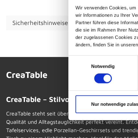
Wir verwenden Cookies, um I
wir Informationen zu Ihrer 
Sicherheitshinweise GPSR
Partner führen diese Informa
die sie im Rahmen Ihrer Nut
der zugelassenen Cookies zu 
ändern, finden Sie in unsere
Einwilligungsauswahl
Notwendig
CreaTable
CreaTable – Stilvolles Geschirr für j
Nur notwendige zula
CreaTable steht seit über 40 Jahren für hochwertiges
Qualität und Alltagstauglichkeit perfekt vereint. En
Tafelservices, edle Porzellan-Geschirrsets und trendi