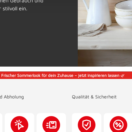
ichen Gebrauch und
tilvoll ein.
️
Frischer Sommerlook für dein Zuhause – jetzt inspirieren lassen
🌿
nd Abholung
Qualität & Sicherheit