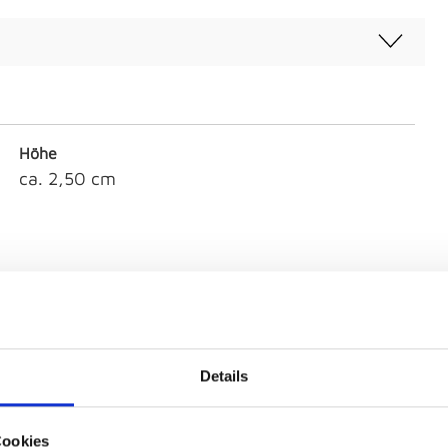
Höhe
ca. 2,50 cm
Artikeldurchmesser
33,00
Details
Material
GesteinSteinwarenBeton/Steinzeug
Cookies