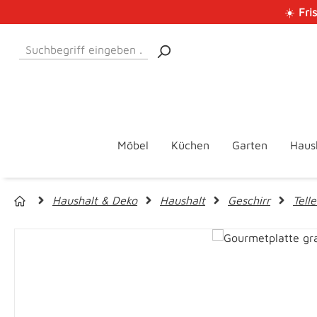
☀️
Fri
 Hauptinhalt springen
Zur Suche springen
Zur Hauptnavigation springen
Möbel
Küchen
Garten
Haus
Haushalt & Deko
Haushalt
Geschirr
Telle
Bildergalerie überspringen