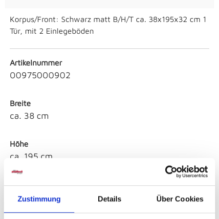
Korpus/Front: Schwarz matt B/H/T ca. 38x195x32 cm 1
Tür, mit 2 Einlegeböden
Artikelnummer
00975000902
Breite
ca. 38 cm
Höhe
ca. 195 cm
Tiefe
ca. 32 cm
Zustimmung
Details
Über Cookies