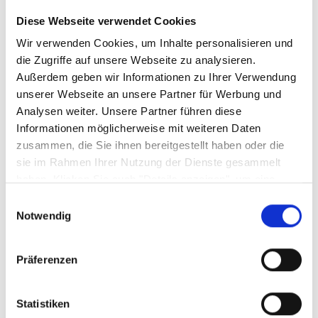
Serie
Diese Webseite verwendet Cookies
Denver
Wir verwenden Cookies, um Inhalte personalisieren und
die Zugriffe auf unsere Webseite zu analysieren.
Außerdem geben wir Informationen zu Ihrer Verwendung
Sicherheitshinweise GPSR
unserer Webseite an unsere Partner für Werbung und
Analysen weiter. Unsere Partner führen diese
Informationen möglicherweise mit weiteren Daten
zusammen, die Sie ihnen bereitgestellt haben oder die
sie im Rahmen Ihrer Nutzung der Dienste gesammelt
haben. Klicken Sie auch "Details anzeigen", um eine
Weitere Varianten und Ausführungen:
Auswahl der zugelassenen Cookies zu treffen. Mehr
Einwilligungsauswahl
Information dazu und die Möglichkeit, Ihre Auswahl im
Notwendig
Nachhinein noch zu ändern, finden Sie in unseren
Produktgalerie überspringen
Datenschutzerklärungen
.
Google Privacy
Präferenzen
Statistiken