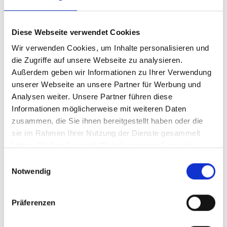
Produktgalerie überspringen
Diese Webseite verwendet Cookies
Wir verwenden Cookies, um Inhalte personalisieren und
die Zugriffe auf unsere Webseite zu analysieren.
Außerdem geben wir Informationen zu Ihrer Verwendung
unserer Webseite an unsere Partner für Werbung und
Analysen weiter. Unsere Partner führen diese
Informationen möglicherweise mit weiteren Daten
zusammen, die Sie ihnen bereitgestellt haben oder die
sie im Rahmen Ihrer Nutzung der Dienste gesammelt
haben. Klicken Sie auch "Details anzeigen", um eine
Waschbeckenunterschrank POOL
Auswahl der zugelassenen Cookies zu treffen. Mehr
Einwilligungsauswahl
Information dazu und die Möglichkeit, Ihre Auswahl im
Notwendig
Sofort abholbereit
Nachhinein noch zu ändern, finden Sie in unseren
Datenschutzerklärungen
.
Google Privacy
Präferenzen
-
129,
€