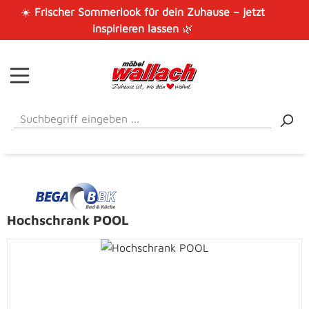
☀️
Frischer Sommerlook für dein Zuhause – jetzt
Zum Hauptinhalt springen
inspirieren lassen
🌿
Hochschrank POOL
Bildergalerie überspringen