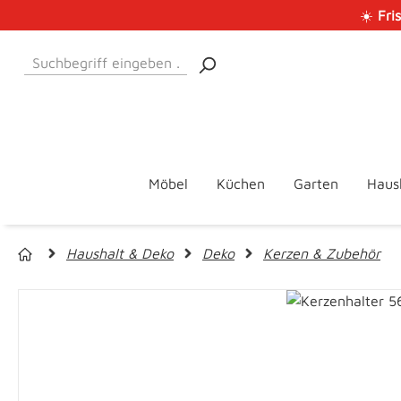
☀️
Fri
 Hauptinhalt springen
Zur Suche springen
Zur Hauptnavigation springen
Möbel
Küchen
Garten
Haus
Haushalt & Deko
Deko
Kerzen & Zubehör
Bildergalerie überspringen