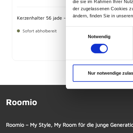
die sie im Rahmen Ihrer Nut
der zugelassenen Cookies zu 
ändern, finden Sie in unsere
Kerzenhalter 56 jade - BOBBELS
Einwilligungsauswahl
Sofort abholbereit
Notwendig
4,
€
95
Nur notwendige zula
Roomio
Roomio – My Style, My Room für die junge Generati