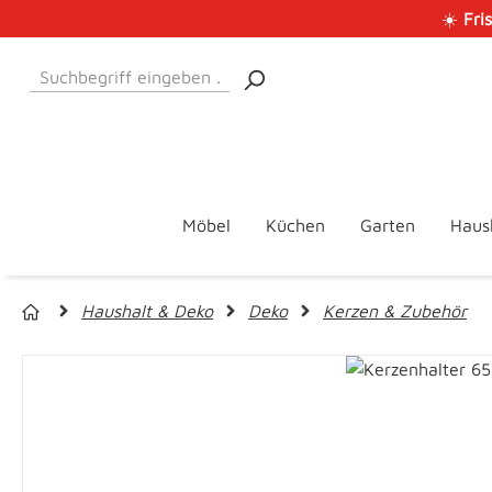
☀️
Fri
 Hauptinhalt springen
Zur Suche springen
Zur Hauptnavigation springen
Möbel
Küchen
Garten
Haus
Haushalt & Deko
Deko
Kerzen & Zubehör
Bildergalerie überspringen