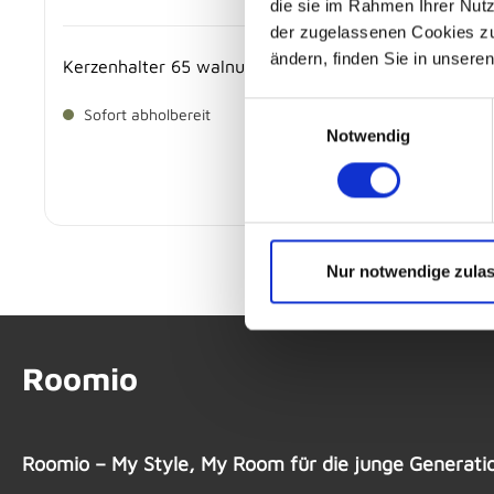
die sie im Rahmen Ihrer Nut
der zugelassenen Cookies zu 
ändern, finden Sie in unsere
Kerzenhalter 65 walnuss - 2TONE
Einwilligungsauswahl
Sofort abholbereit
Notwendig
3,
€
95
Nur notwendige zula
Roomio
Roomio – My Style, My Room für die junge Generati