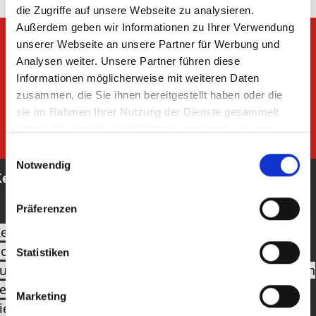
die Zugriffe auf unsere Webseite zu analysieren.
Außerdem geben wir Informationen zu Ihrer Verwendung
unserer Webseite an unsere Partner für Werbung und
Analysen weiter. Unsere Partner führen diese
Informationen möglicherweise mit weiteren Daten
zusammen, die Sie ihnen bereitgestellt haben oder die
sie im Rahmen Ihrer Nutzung der Dienste gesammelt
haben. Klicken Sie auch "Details anzeigen", um eine
Auswahl der zugelassenen Cookies zu treffen. Mehr
Einwilligungsauswahl
Information dazu und die Möglichkeit, Ihre Auswahl im
Notwendig
ettler
Nachhinein noch zu ändern, finden Sie in unseren
Datenschutzerklärungen
.
Google Privacy
Präferenzen
ettler ist eine traditionsreiche deutsche Marke für
ochwertige Garten‑ und Outdoor‑Möbel, die
Statistiken
unktion, Komfort, Qualität und durchdachtes Design
ereint. Das Sortiment umfasst vielseitige Sitz‑ und
Marketing
iegemöbel wie Sessel, Lounges und Sonnenliegen,