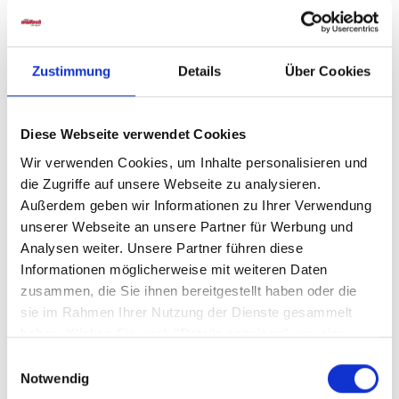
Artikelfarbe
gold
Zustimmung
Details
Über Cookies
Material
Metall
Diese Webseite verwendet Cookies
Wir verwenden Cookies, um Inhalte personalisieren und
die Zugriffe auf unsere Webseite zu analysieren.
Sicherheitshinweise GPSR
Außerdem geben wir Informationen zu Ihrer Verwendung
unserer Webseite an unsere Partner für Werbung und
Analysen weiter. Unsere Partner führen diese
Informationen möglicherweise mit weiteren Daten
zusammen, die Sie ihnen bereitgestellt haben oder die
sie im Rahmen Ihrer Nutzung der Dienste gesammelt
Weitere Varianten und Ausführungen:
haben. Klicken Sie auch "Details anzeigen", um eine
Auswahl der zugelassenen Cookies zu treffen. Mehr
Einwilligungsauswahl
Information dazu und die Möglichkeit, Ihre Auswahl im
Notwendig
Produktgalerie überspringen
Nachhinein noch zu ändern, finden Sie in unseren