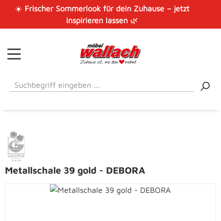
☀️
Frischer Sommerlook für dein Zuhause – jetzt
Zum Hauptinhalt springen
inspirieren lassen
🌿
Metallschale 39 gold - DEBORA
Bildergalerie überspringen