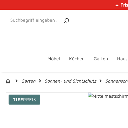
☀️
Fri
 Hauptinhalt springen
Zur Suche springen
Zur Hauptnavigation springen
Möbel
Küchen
Garten
Haus
Garten
Sonnen- und Sichtschutz
Sonnensch
Bildergalerie überspringen