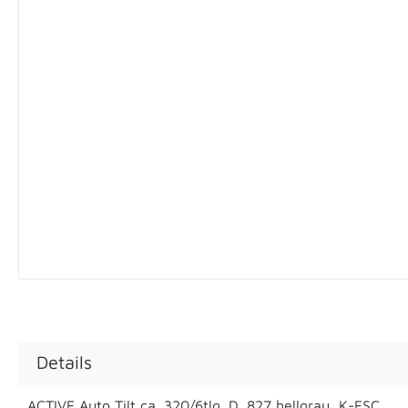
Details
ACTIVE Auto Tilt ca. 320/6tlg. D. 827 hellgrau, K-FSC