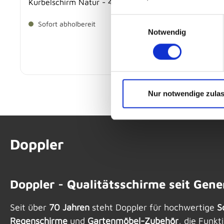
Kurbelschirm Natur - 434437820 ACTIVE
Einwilligungsauswahl
Sofort abholbereit
Notwendig
-
139,
€
Nur notwendige zula
Doppler
Doppler - Qualitätsschirme seit Gene
Seit über
70 Jahren
steht Doppler für hochwertige
S
Regenschirme
und
Gartenmöbel-Zubehör
, die Funkt