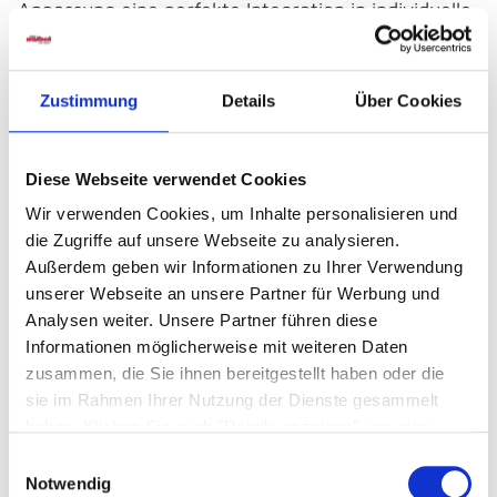
Anpassung eine perfekte Integration in individuelle
Wohnkonzepte. FSM vereint Tradition, Innovation
und Komfort, um einzigartige Produkte zu
schaffen, die den höchsten Ansprüchen gerecht
Zustimmung
Details
Über Cookies
werden.
Diese Webseite verwendet Cookies
Wir verwenden Cookies, um Inhalte personalisieren und
Bildergalerie überspringen
die Zugriffe auf unsere Webseite zu analysieren.
Außerdem geben wir Informationen zu Ihrer Verwendung
Rolf Benz
unserer Webseite an unsere Partner für Werbung und
Analysen weiter. Unsere Partner führen diese
Premium-Design für exklusiven Wohnkomfort
Informationen möglicherweise mit weiteren Daten
zusammen, die Sie ihnen bereitgestellt haben oder die
sie im Rahmen Ihrer Nutzung der Dienste gesammelt
Rolf Benz zählt zu den weltweit führenden Marken
haben. Klicken Sie auch "Details anzeigen", um eine
für luxuriöse Polstermöbel „Made in Germany“. Die
Auswahl der zugelassenen Cookies zu treffen. Mehr
Einwilligungsauswahl
Designs vereinen erstklassige Handwerkskunst mit
Information dazu und die Möglichkeit, Ihre Auswahl im
Notwendig