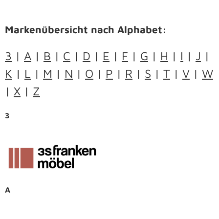
Markenübersicht nach Alphabet:
3
|
A
|
B
|
C
|
D
|
E
|
F
|
G
|
H
|
I
|
J
|
K
|
L
|
M
|
N
|
O
|
P
|
R
|
S
|
T
|
V
|
W
|
X
|
Z
3
A