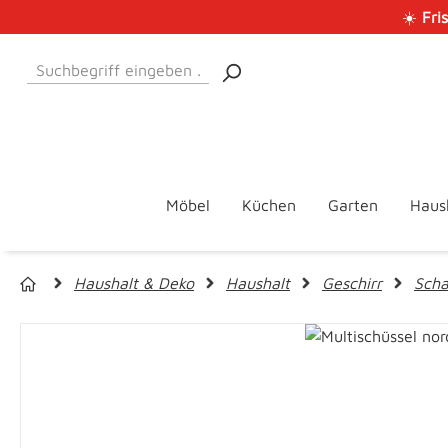
☀️
Fri
 Hauptinhalt springen
Zur Suche springen
Zur Hauptnavigation springen
Möbel
Küchen
Garten
Haus
Haushalt & Deko
Haushalt
Geschirr
Scha
Bildergalerie überspringen