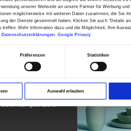
Verwendung unserer Webseite an unsere Partner für Werbung und
tionen möglicherweise mit weiteren Daten zusammen, die Sie ihn
zung der Dienste gesammelt haben. Klicken Sie auch "Details a
treffen. Mehr Information dazu und die Möglichkeit, Ihre Auswa
n
Datenschutzerklärungen
.
Google Privacy
Präferenzen
Statistiken
ch gut
ben leichter machen – von
osen mit Bento-Einsatz bis
ssen
Auswahl erlauben
 unterwegs. Alles
, die einfach gute Laune