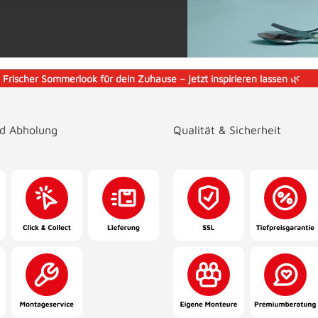
️
Frischer Sommerlook für dein Zuhause – jetzt inspirieren lassen
🌿
nd Abholung
Qualität & Sicherheit