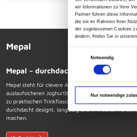
wir Informationen zu Ihrer 
Partner führen diese Informa
die sie im Rahmen Ihrer Nut
der zugelassenen Cookies zu 
ändern, finden Sie in unsere
Mepal
Einwilligungsauswahl
Notwendig
Mepal – durchdacht, praktisch, einfa
Mepal steht für clevere Alltagshelfer, die dir das Le
auslaufsicheren Joghurtbechern und stylischen Brotd
Nur notwendige zula
zu praktischen Trinkflaschen und Thermobechern für
durchdacht designt, langlebig und in frischen Farben
machen.