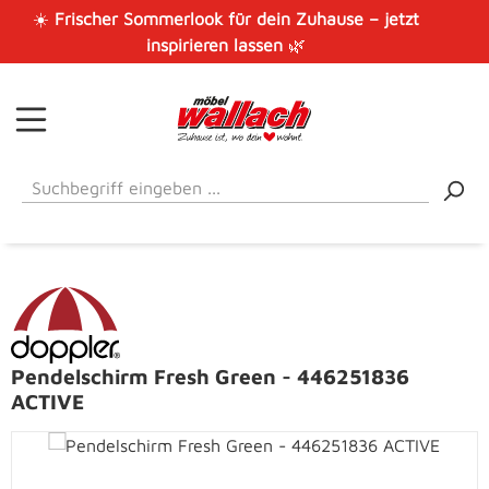
☀️
Frischer Sommerlook für dein Zuhause – jetzt
Zum Hauptinhalt springen
inspirieren lassen
🌿
Pendelschirm Fresh Green - 446251836
ACTIVE
Bildergalerie überspringen