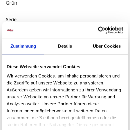
Grün
Serie
Active
Artikeldurchmesser
Zustimmung
Details
Über Cookies
370,00
Diese Webseite verwendet Cookies
Artikelfarbe
freshgreen
Wir verwenden Cookies, um Inhalte personalisieren und
die Zugriffe auf unsere Webseite zu analysieren.
Außerdem geben wir Informationen zu Ihrer Verwendung
Material
unserer Webseite an unsere Partner für Werbung und
KunstfaserChemiefaser/Polyester
Analysen weiter. Unsere Partner führen diese
(PES)MetallEisen/StahlMetallEisen/Aluminium
Informationen möglicherweise mit weiteren Daten
zusammen, die Sie ihnen bereitgestellt haben oder die
sie im Rahmen Ihrer Nutzung der Dienste gesammelt