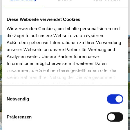
649,
€
Diese Webseite verwendet Cookies
Wir verwenden Cookies, um Inhalte personalisieren und
die Zugriffe auf unsere Webseite zu analysieren.
Außerdem geben wir Informationen zu Ihrer Verwendung
unserer Webseite an unsere Partner für Werbung und
Analysen weiter. Unsere Partner führen diese
Informationen möglicherweise mit weiteren Daten
zusammen, die Sie ihnen bereitgestellt haben oder die
sie im Rahmen Ihrer Nutzung der Dienste gesammelt
haben. Klicken Sie auch "Details anzeigen", um eine
Auswahl der zugelassenen Cookies zu treffen. Mehr
Einwilligungsauswahl
Information dazu und die Möglichkeit, Ihre Auswahl im
Notwendig
Nachhinein noch zu ändern, finden Sie in unseren
Datenschutzerklärungen
.
Google Privacy
Präferenzen