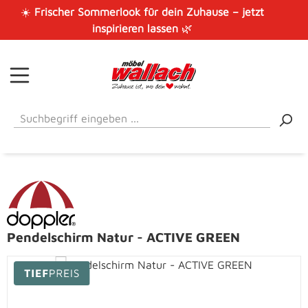
☀️
Frischer Sommerlook für dein Zuhause – jetzt
Zum Hauptinhalt springen
inspirieren lassen
🌿
Pendelschirm Natur - ACTIVE GREEN
Bildergalerie überspringen