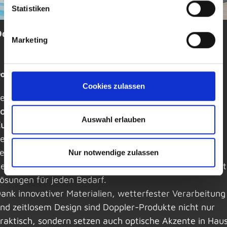
Statistiken
Doppler
Marketing
oppler - Qualitätsschirme seit Generationen
Cookies zulassen
eit über
70 Jahren
steht Doppler für hochwertige
onnenschirme
,
Regenschirme
und
Gartenmöbel-
Auswahl erlauben
ubehör
, die Funktionalität, Design und Langlebigkeit
erfekt vereinen. Ob stilvoller Sonnenschutz auf der
errasse, robuster Marktschirm oder kompakter
Nur notwendige zulassen
egenschirm für unterwegs – Doppler bietet durchdach
ösungen für jeden Bedarf.
ank innovativer Materialien, wetterfester Verarbeitung
nd zeitlosem Design sind Doppler-Produkte nicht nur
raktisch, sondern setzen auch optische Akzente in Haus