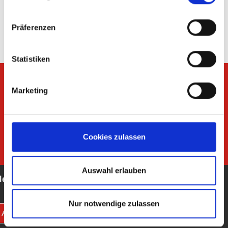
Sicherheitshinweise GPSR
Nachhinein noch zu ändern, finden Sie in unseren
Datenschutzerklärungen
.
Google Privacy
Präferenzen
Statistiken
Marketing
Cookies zulassen
Auswahl erlauben
ell
Nur notwendige zulassen
Alle Produkte