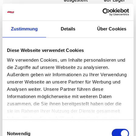
Möbel Wallach
0
Zustimmung
Details
Über Cookies
Produktanfrage
Diese Webseite verwendet Cookies
Wir verwenden Cookies, um Inhalte personalisieren und
Details
die Zugriffe auf unsere Webseite zu analysieren.
Außerdem geben wir Informationen zu Ihrer Verwendung
Messing matt /Blank abgesetzt ca. 2700K, Tastdimmer,
unserer Webseite an unsere Partner für Werbung und
n.m.l. stufenlos höhenverstellbar
Analysen weiter. Unsere Partner führen diese
Informationen möglicherweise mit weiteren Daten
zusammen, die Sie ihnen bereitgestellt haben oder die
Artikelnummer
sie im Rahmen Ihrer Nutzung der Dienste gesammelt
02219007900
haben. Klicken Sie auch "Details anzeigen", um eine
Auswahl der zugelassenen Cookies zu treffen. Mehr
Einwilligungsauswahl
Information dazu und die Möglichkeit, Ihre Auswahl im
Notwendig