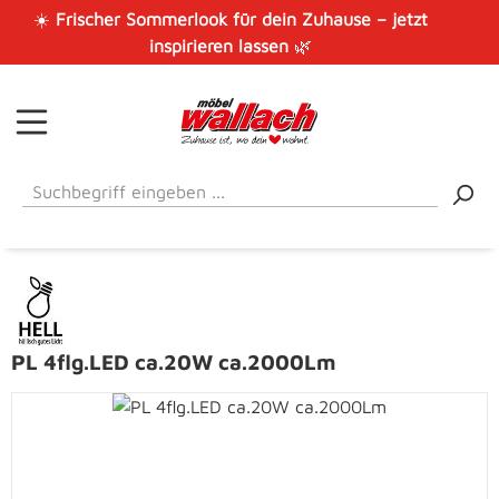
☀️
Frischer Sommerlook für dein Zuhause – jetzt
Zum Hauptinhalt springen
inspirieren lassen
🌿
PL 4flg.LED ca.20W ca.2000Lm
Bildergalerie überspringen