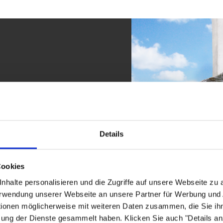
 in Germany“
 Textil in über 30 Jahren
er Gartenkissen und
Details
erzeugt das Unternehmen mit
lettenauflagen über
hr.
Cookies
nhalte personalisieren und die Zugriffe auf unsere Webseite zu
rt Flexibilität, schnelle
Verwendung unserer Webseite an unsere Partner für Werbung und
das: stilvolle Designs,
tionen möglicherweise mit weiteren Daten zusammen, die Sie ihn
zung der Dienste gesammelt haben. Klicken Sie auch "Details a
lles aus einer Hand.