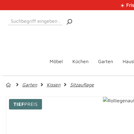
☀️
Fri
 Hauptinhalt springen
Zur Suche springen
Zur Hauptnavigation springen
Möbel
Küchen
Garten
Haus
Garten
Kissen
Sitzauflage
Bildergalerie überspringen