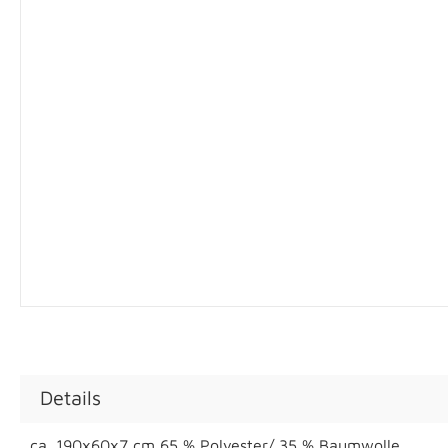
Details
ca. 190x60x7 cm 65 % Polyester/ 35 % Baumwolle