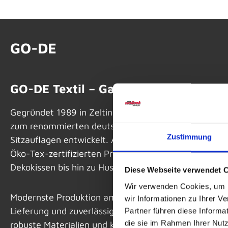
GO-DE
GO-DE Textil – Gartenkomfort „Made
Gegründet 1989 in Zeltingen-Rachtig, hat sich GO-DE
zum renommierten deutschen Hersteller hochwertig
Zustimmung
Sitzauflagen entwickelt. Als erfahrener Partner üb
Öko-Tex-zertifizierten Produkten – von Sitz- und Pa
Dekokissen bis hin zu Hussen, Sonnensegeln und me
Diese Webseite verwendet 
Wir verwenden Cookies, um I
Modernste Produktion am Hochmoselübergang garantie
wir Informationen zu Ihrer 
Lieferung und zuverlässige Qualität. Für Sie bedeutet 
Partner führen diese Informa
die sie im Rahmen Ihrer Nut
robuste Materialien und komfortabler Sitzkomfort – a