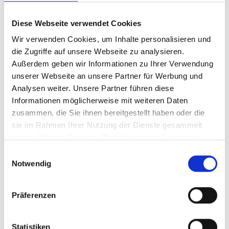
Diese Webseite verwendet Cookies
Produktgalerie überspringen
Wir verwenden Cookies, um Inhalte personalisieren und
die Zugriffe auf unsere Webseite zu analysieren.
Außerdem geben wir Informationen zu Ihrer Verwendung
unserer Webseite an unsere Partner für Werbung und
Analysen weiter. Unsere Partner führen diese
Informationen möglicherweise mit weiteren Daten
zusammen, die Sie ihnen bereitgestellt haben oder die
sie im Rahmen Ihrer Nutzung der Dienste gesammelt
haben. Klicken Sie auch "Details anzeigen", um eine
Auswahl der zugelassenen Cookies zu treffen. Mehr
Einwilligungsauswahl
Servierplatte grün - UNO EMILIANA
Information dazu und die Möglichkeit, Ihre Auswahl im
Notwendig
Nachhinein noch zu ändern, finden Sie in unseren
Sofort abholbereit
Datenschutzerklärungen
.
Google Privacy
Präferenzen
39,
€
99
Statistiken