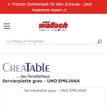
☀️
Frischer Sommerlook für dein Zuhause – jetzt
Zum Hauptinhalt springen
inspirieren lassen
🌿
Servierplatte grau - UNO EMILIANA
Bildergalerie überspringen