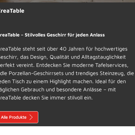
CreaTable
reaTable – Stilvolles Geschirr für jeden Anlass
reaTable steht seit über 40 Jahren für hochwertiges
eschirr, das Design, Qualität und Alltagstauglichkeit
erfekt vereint. Entdecken Sie moderne Tafelservices,
dle Porzellan-Geschirrsets und trendiges Steinzeug, die
eden Tisch zu einem Highlight machen. Ideal für den
äglichen Gebrauch und besondere Anlässe – mit
reaTable decken Sie immer stilvoll ein.
Alle Produkte