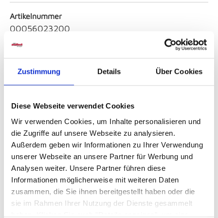
Artikelnummer
00056023200
Farbe
metallfarben
Zustimmung
Details
Über Cookies
Serie
Diese Webseite verwendet Cookies
6321-16i Romana
Wir verwenden Cookies, um Inhalte personalisieren und
die Zugriffe auf unsere Webseite zu analysieren.
Artikelfarbe
Außerdem geben wir Informationen zu Ihrer Verwendung
metallfarben
unserer Webseite an unsere Partner für Werbung und
Analysen weiter. Unsere Partner führen diese
Informationen möglicherweise mit weiteren Daten
zusammen, die Sie ihnen bereitgestellt haben oder die
Sicherheitshinweise GPSR
sie im Rahmen Ihrer Nutzung der Dienste gesammelt
haben. Klicken Sie auch "Details anzeigen", um eine