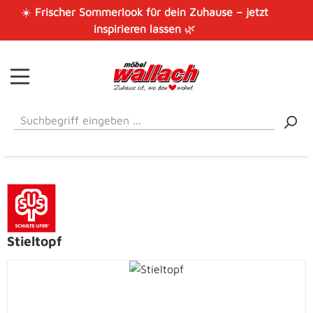
☀️
Frischer Sommerlook für dein Zuhause – jetzt
Zum Hauptinhalt springen
inspirieren lassen
🌿
Stieltopf
Bildergalerie überspringen