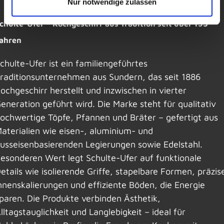
Nur notwendige zulassen
chulte-Ufer – Kochgeschirr aus Tradition seit über 135
ahren
chulte-Ufer ist ein familiengeführtes
raditionsunternehmen aus Sundern, das seit 1886
ochgeschirr herstellt und inzwischen in vierter
eneration geführt wird. Die Marke steht für qualitativ
ochwertige Töpfe, Pfannen und Bräter – gefertigt aus
aterialien wie eisen-, aluminium- und
usseisenbasierenden Legierungen sowie Edelstahl.
esonderen Wert legt Schulte-Ufer auf funktionale
etails wie isolierende Griffe, stapelbare Formen, präzis
nnenskalierungen und effiziente Böden, die Energie
paren. Die Produkte verbinden Ästhetik,
lltagstauglichkeit und Langlebigkeit – ideal für