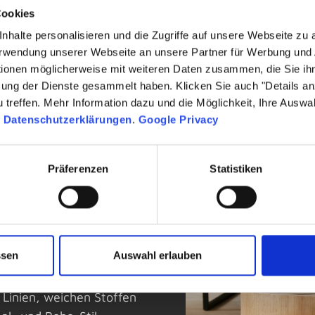
-
329,
€
Cookies
nhalte personalisieren und die Zugriffe auf unsere Webseite zu
Verwendung unserer Webseite an unsere Partner für Werbung und
tionen möglicherweise mit weiteren Daten zusammen, die Sie ihn
zung der Dienste gesammelt haben. Klicken Sie auch "Details a
treffen. Mehr Information dazu und die Möglichkeit, Ihre Auswa
n
Datenschutzerklärungen
.
Google Privacy
Präferenzen
Statistiken
on
ichtungspartnerrings VME,
, Österreich und der
ssen
Auswahl erlauben
 trendbewusste, online-
m Fokus stehen stylische
 Linien, weichen Stoffen