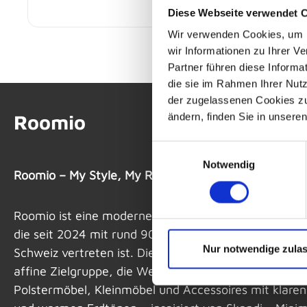
-
219,
€
Diese Webseite verwendet 
Wir verwenden Cookies, um I
wir Informationen zu Ihrer 
Partner führen diese Informa
die sie im Rahmen Ihrer Nut
der zugelassenen Cookies zu 
Roomio
ändern, finden Sie in unsere
Einwilligungsauswahl
Notwendig
Roomio – My Style, My Room für die junge Generati
Roomio ist eine moderne Einrichtungsmarke des Einr
die seit 2024 mit rund 90 Standorten in Deutschland
Nur notwendige zula
Schweiz vertreten ist. Die Marke richtet sich an eine
affine Zielgruppe, die Wert auf Individualität legt. I
Polstermöbel, Kleinmöbel und Accessoires mit klaren