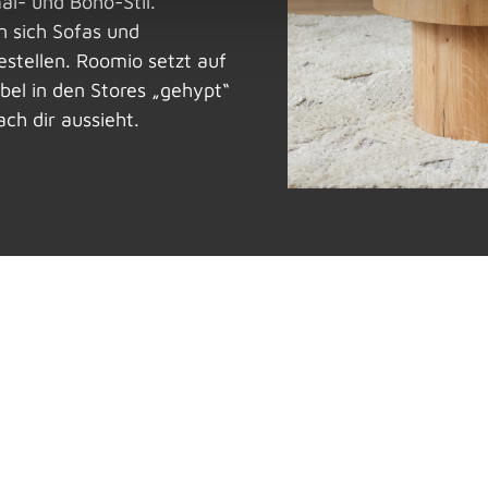
al- und Boho-Stil.
n sich Sofas und
stellen. Roomio setzt auf
bel in den Stores „gehypt“
ch dir aussieht.