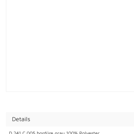
Details
D.241 C.005 bordüre grau 100% Polyester