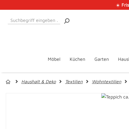
☀️
Fri
 Hauptinhalt springen
Zur Suche springen
Zur Hauptnavigation springen
Möbel
Küchen
Garten
Haus
Haushalt & Deko
Textilien
Wohntextilien
Bildergalerie überspringen