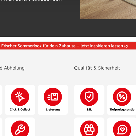
️
Frischer Sommerlook für dein Zuhause – jetzt inspirieren lassen
🌿
nd Abholung
Qualität & Sicherheit