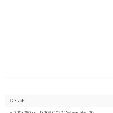
Details
ca. 200x290 cm, D.203 C.020 Vintage blau 20