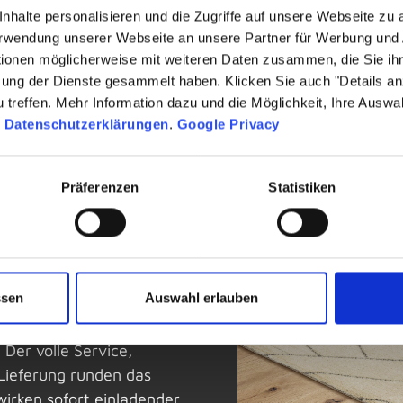
nhalte personalisieren und die Zugriffe auf unsere Webseite zu
Verwendung unserer Webseite an unsere Partner für Werbung und
tionen möglicherweise mit weiteren Daten zusammen, die Sie ihn
zung der Dienste gesammelt haben. Klicken Sie auch "Details a
treffen. Mehr Information dazu und die Möglichkeit, Ihre Auswa
n
Datenschutzerklärungen
.
Google Privacy
dein Zuhause seit
Präferenzen
Statistiken
, das Bodenbeläge,
 und sich durch seine
deutet das: ausgefallene
seigenschaften, die auf
ssen
Auswahl erlauben
eine Markenwelt mit ASTRA,
wussten Statement-
 Der volle Service,
Lieferung runden das
rken sofort einladender.