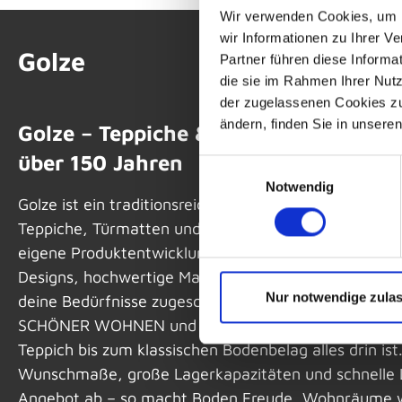
Wir verwenden Cookies, um I
wir Informationen zu Ihrer 
Golze
Partner führen diese Informa
die sie im Rahmen Ihrer Nut
der zugelassenen Cookies zu 
ändern, finden Sie in unsere
Golze – Teppiche & Bodenwelten für 
über 150 Jahren
Einwilligungsauswahl
Notwendig
Golze ist ein traditionsreiches Familienunternehmen
Teppiche, Türmatten und Aluprofil-Systeme anbietet
eigene Produktentwicklung auszeichnet. Für dich be
Designs, hochwertige Materialien und gute Gebrauch
Nur notwendige zula
deine Bedürfnisse zugeschnitten sind. Golze pflegt 
SCHÖNER WOHNEN und JOOP!, sodass vom trendbe
Teppich bis zum klassischen Bodenbelag alles drin ist.
Wunschmaße, große Lagerkapazitäten und schnelle 
Angebot ab – so macht Boden Freude, Wohnräume wi