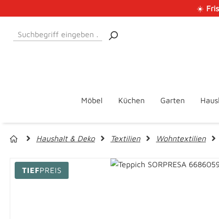
☀️
Fri
 Hauptinhalt springen
Zur Suche springen
Zur Hauptnavigation springen
Möbel
Küchen
Garten
Haus
Haushalt & Deko
Textilien
Wohntextilien
Bildergalerie überspringen