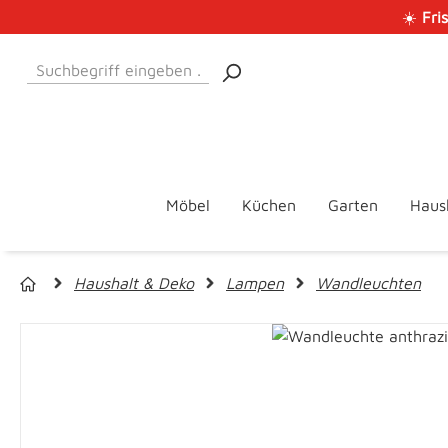
☀️
Fri
 Hauptinhalt springen
Zur Suche springen
Zur Hauptnavigation springen
Möbel
Küchen
Garten
Haus
Haushalt & Deko
Lampen
Wandleuchten
Bildergalerie überspringen