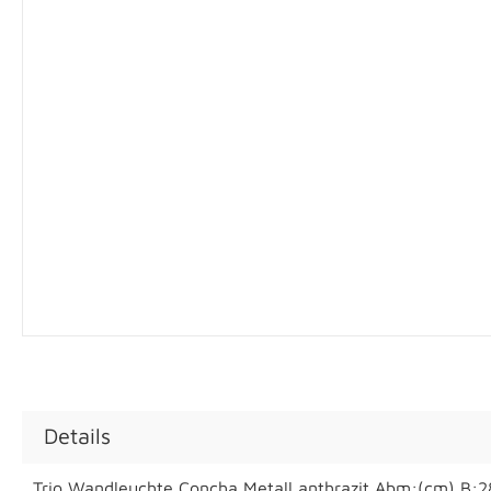
Details
Trio Wandleuchte Concha Metall anthrazit Abm:(cm) B:28