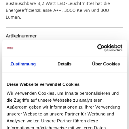
austauschbare 3,2 Watt LED-Leuchtmittel hat die
Energieeffizienzklasse A++, 3000 Kelvin und 300
Lumen.
Artikelnummer
01232072000
Farbe
Zustimmung
Details
Über Cookies
Silber / Metall
Energieeffizienzklasse
Diese Webseite verwendet Cookies
A++ ... A
Wir verwenden Cookies, um Inhalte personalisieren und
die Zugriffe auf unsere Webseite zu analysieren.
Außerdem geben wir Informationen zu Ihrer Verwendung
Anzahl Brennstellen
unserer Webseite an unsere Partner für Werbung und
2
Analysen weiter. Unsere Partner führen diese
Informationen möglicherweise mit weiteren Daten