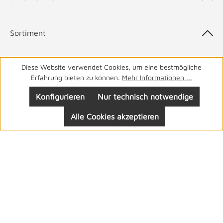
Sortiment
Diese Website verwendet Cookies, um eine bestmögliche
Top-Marken
Erfahrung bieten zu können.
Mehr Informationen ...
Konfigurieren
Nur technisch notwendige
Alle Cookies akzeptieren
05141 9940
Haben Sie Fragen? Wir helfen Ihnen gerne.
täglich
von 8-19 Uhr
Folgen Sie uns: