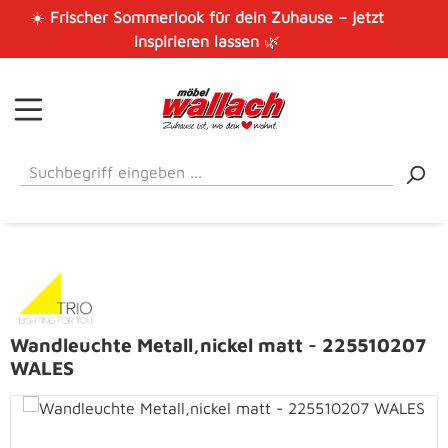
☀️
Frischer Sommerlook für dein Zuhause – jetzt
Zum Hauptinhalt springen
inspirieren lassen
🌿
Wandleuchte Metall,nickel matt - 225510207
WALES
Bildergalerie überspringen