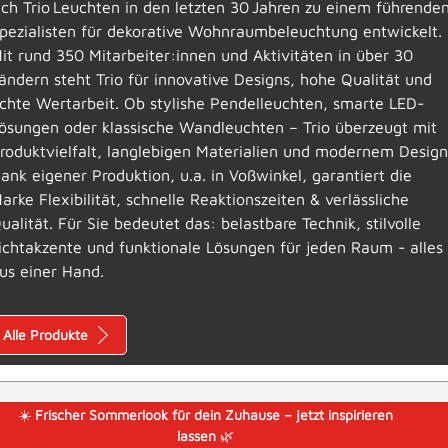
ich Trio Leuchten in den letzten 30 Jahren zu einem führende
pezialisten für dekorative Wohnraumbeleuchtung entwickelt.
it rund 350 Mitarbeiter:innen und Aktivitäten in über 30
ändern steht Trio für innovative Designs, hohe Qualität und
chte Wertarbeit. Ob stylishe Pendelleuchten, smarte LED-
ösungen oder klassische Wandleuchten – Trio überzeugt mit
roduktvielfalt, langlebigen Materialien und modernem Design
ank eigener Produktion, u.a. in Voßwinkel, garantiert die
arke Flexibilität, schnelle Reaktionszeiten & verlässliche
ualität. Für Sie bedeutet das: belastbare Technik, stilvolle
ichtakzente und funktionale Lösungen für jeden Raum - alles
us einer Hand.
Alle Produkte
☀️
Frischer Sommerlook für dein Zuhause – jetzt inspirieren
lassen
🌿