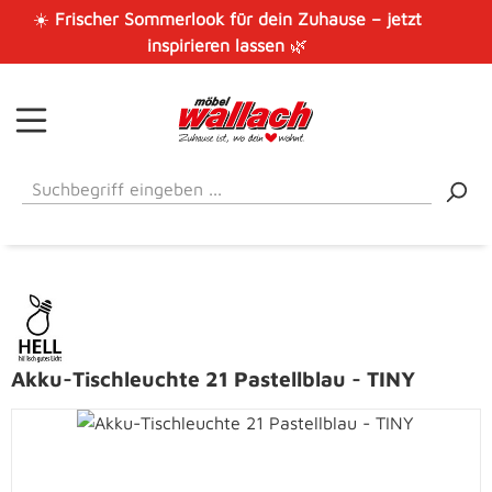
☀️
Frischer Sommerlook für dein Zuhause – jetzt
Zum Hauptinhalt springen
inspirieren lassen
🌿
Akku-Tischleuchte 21 Pastellblau - TINY
Bildergalerie überspringen