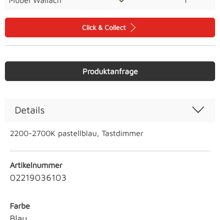
Möbel Wallach
1
Click & Collect
Produktanfrage
Details
2200-2700K pastellblau, Tastdimmer
Artikelnummer
02219036103
Farbe
Blau