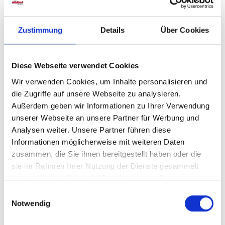
-
-
Zustimmung
Details
Über Cookies
259,
€
449,
€
Diese Webseite verwendet Cookies
Wir verwenden Cookies, um Inhalte personalisieren und
die Zugriffe auf unsere Webseite zu analysieren.
Außerdem geben wir Informationen zu Ihrer Verwendung
unserer Webseite an unsere Partner für Werbung und
Analysen weiter. Unsere Partner führen diese
Informationen möglicherweise mit weiteren Daten
zusammen, die Sie ihnen bereitgestellt haben oder die
Granitsockel Schwarz -
sie im Rahmen Ihrer Nutzung der Dienste gesammelt
85897KN40 SILVER
haben. Klicken Sie auch "Details anzeigen", um eine
Auswahl der zugelassenen Cookies zu treffen. Mehr
Sofort abholbereit
Einwilligungsauswahl
Information dazu und die Möglichkeit, Ihre Auswahl im
Notwendig
Nachhinein noch zu ändern, finden Sie in unseren
-