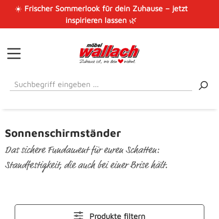
☀️
Frischer Sommerlook für dein Zuhause – jetzt
Zum Hauptinhalt springen
inspirieren lassen
🌿
Sonnenschirmständer
Das sichere Fundament für euren Schatten:
Standfestigkeit, die auch bei einer Brise hält.
Produkte filtern