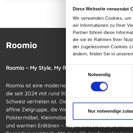
Diese Webseite verwendet 
Wir verwenden Cookies, um I
wir Informationen zu Ihrer 
Partner führen diese Informa
die sie im Rahmen Ihrer Nut
Roomio
der zugelassenen Cookies zu 
ändern, finden Sie in unsere
Roomio – My Style, My Room für die junge Generati
Einwilligungsauswahl
Notwendig
Roomio ist eine moderne Einrichtungsmarke des Einr
die seit 2024 mit rund 90 Standorten in Deutschland
Schweiz vertreten ist. Die Marke richtet sich an eine
affine Zielgruppe, die Wert auf Individualität legt. I
Nur notwendige zula
Polstermöbel, Kleinmöbel und Accessoires mit klaren
und warmen Erd­tönen – inspiriert von Skandi-, Minim