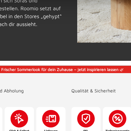
n sich Sofas und
stellen. Roomio setzt auf
bel in den Stores „gehypt“
ch dir aussieht.
️
Frischer Sommerlook für dein Zuhause – jetzt inspirieren lassen
🌿
nd Abholung
Qualität & Sicherheit