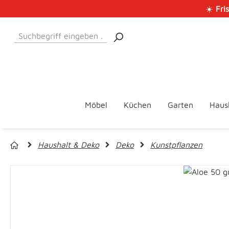
☀️
Fri
 Hauptinhalt springen
Zur Suche springen
Zur Hauptnavigation springen
Möbel
Küchen
Garten
Haus
Haushalt & Deko
Deko
Kunstpflanzen
Bildergalerie überspringen