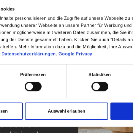
Cookies
nhalte personalisieren und die Zugriffe auf unsere Webseite zu
Verwendung unserer Webseite an unsere Partner für Werbung und
tionen möglicherweise mit weiteren Daten zusammen, die Sie ihn
zung der Dienste gesammelt haben. Klicken Sie auch "Details a
treffen. Mehr Information dazu und die Möglichkeit, Ihre Auswa
n
Datenschutzerklärungen
.
Google Privacy
on
Präferenzen
Statistiken
ichtungspartnerrings VME,
, Österreich und der
 trendbewusste, online-
m Fokus stehen stylische
ssen
Auswahl erlauben
 Linien, weichen Stoffen
al- und Boho-Stil.