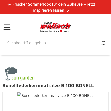
☀️
Frischer Sommerlook für dein Zuhause – jetzt
Zum Hauptinhalt springen
inspirieren lassen
🌿
Bonellfederkernmatratze B 100 BONELL
Bildergalerie überspringen