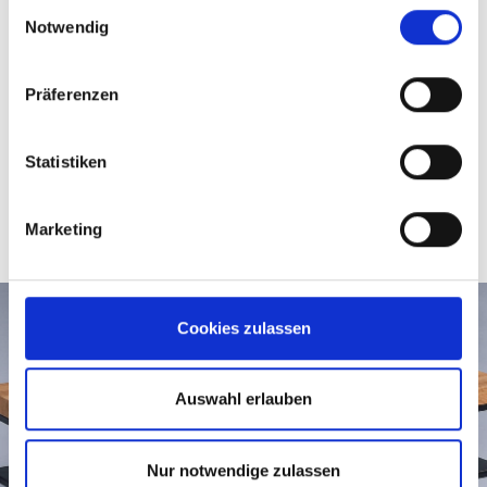
Einwilligungsauswahl
Information dazu und die Möglichkeit, Ihre Auswahl im
Notwendig
Artikeldurchmesser
Nachhinein noch zu ändern, finden Sie in unseren
80,00
Datenschutzerklärungen
.
Google Privacy
Präferenzen
Sicherheitshinweise GPSR
Statistiken
Marketing
Cookies zulassen
Auswahl erlauben
Nur notwendige zulassen