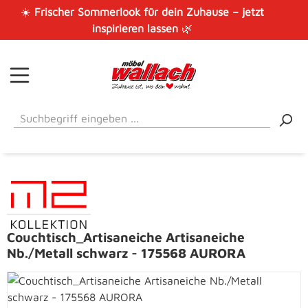
☀️
Frischer Sommerlook für dein Zuhause – jetzt
Zum Hauptinhalt springen
inspirieren lassen
🌿
Couchtisch_Artisaneiche Artisaneiche
Nb./Metall schwarz - 175568 AURORA
Bildergalerie überspringen