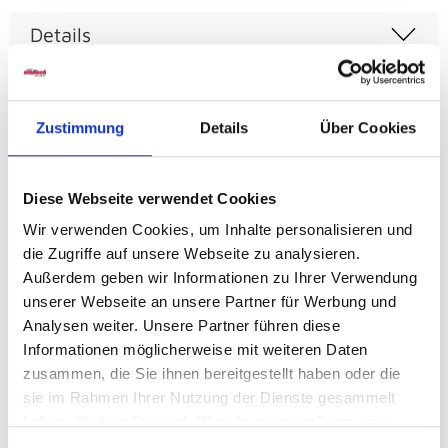
Details
Deckplatte 22 mm
Zustimmung
Details
Über Cookies
Artikelnummer
08560002600
Diese Webseite verwendet Cookies
Höhe
Wir verwenden Cookies, um Inhalte personalisieren und
ca. 45,00 cm
die Zugriffe auf unsere Webseite zu analysieren.
Außerdem geben wir Informationen zu Ihrer Verwendung
unserer Webseite an unsere Partner für Werbung und
Farbe
Analysen weiter. Unsere Partner führen diese
Sonstige
Informationen möglicherweise mit weiteren Daten
zusammen, die Sie ihnen bereitgestellt haben oder die
Serie
sie im Rahmen Ihrer Nutzung der Dienste gesammelt
Aurora
haben. Klicken Sie auch "Details anzeigen", um eine
Auswahl der zugelassenen Cookies zu treffen. Mehr