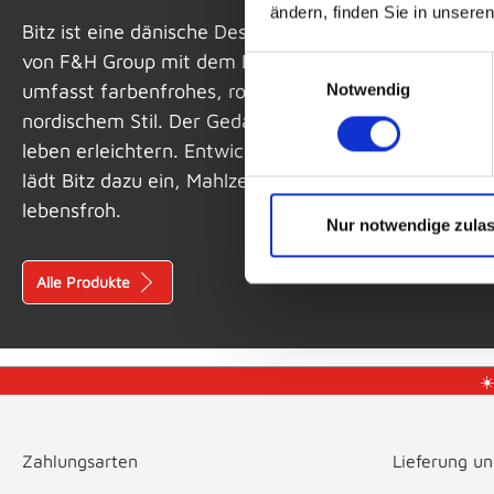
ändern, finden Sie in unsere
Bitz ist eine dänische Designmarke, entstanden 20
von F&H Group mit dem Ernährungswissenschaftler Chr
Einwilligungsauswahl
umfasst farbenfrohes, robustes Geschirr, Besteck, Gl
Notwendig
nordischem Stil. Der Gedanke dahinter: Essen soll 
leben erleichtern. Entwickelt mit Blick auf Portionier
lädt Bitz dazu ein, Mahlzeiten bewusster zu genießen –
lebensfroh.
Nur notwendige zula
Alle Produkte
☀
Zahlungsarten
Lieferung u