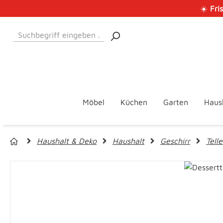
☀️
Fri
 Hauptinhalt springen
Zur Suche springen
Zur Hauptnavigation springen
Möbel
Küchen
Garten
Haus
Haushalt & Deko
Haushalt
Geschirr
Telle
Bildergalerie überspringen