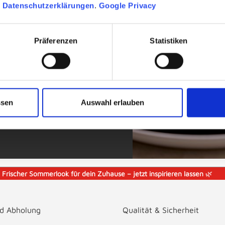
n
Datenschutzerklärungen
.
Google Privacy
16 aus der Zusammenarbeit
istian Bitz. Die Kollektion
äser und Accessoires in
Präferenzen
Statistiken
Spaß machen und gesünder
ung und Alltagstauglichkeit,
 stilvoll, funktional und
ssen
Auswahl erlauben
️
Frischer Sommerlook für dein Zuhause – jetzt inspirieren lassen
🌿
nd Abholung
Qualität & Sicherheit