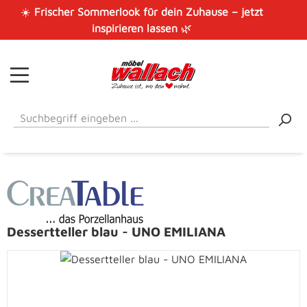
☀️
Frischer Sommerlook für dein Zuhause – jetzt
Zum Hauptinhalt springen
inspirieren lassen
🌿
Dessertteller blau - UNO EMILIANA
Bildergalerie überspringen