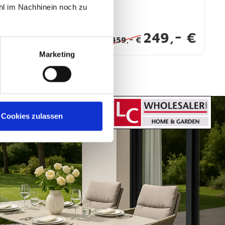
Sofort abholbereit
hl im Nachhinein noch zu
-
249,
€
-
459,
€
Marketing
Cookies zulassen