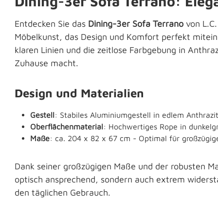
Dining-3er Sofa Terrano: Eleg
Entdecken Sie das
Dining-3er Sofa Terrano
von L.C.
Möbelkunst, das Design und Komfort perfekt miteina
klaren Linien und die zeitlose Farbgebung in Anthraz
Zuhause macht.
Design und Materialien
Gestell
: Stabiles Aluminiumgestell in edlem Anthrazi
Oberflächenmaterial
: Hochwertiges Rope in dunkelgra
Maße
: ca. 204 x 82 x 67 cm - Optimal für großzügi
Dank seiner großzügigen Maße und der robusten Mate
optisch ansprechend, sondern auch extrem widersta
den täglichen Gebrauch.