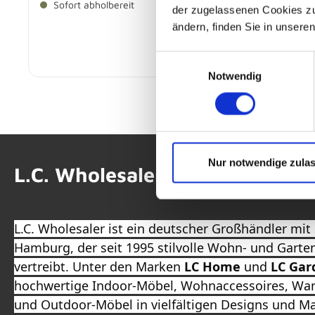
Sofort abholbereit
der zugelassenen Cookies zu 
ändern, finden Sie in unsere
-
79,
€
-
199,
€
Einwilligungsauswahl
Notwendig
Nur notwendige zula
L.C. Wholesaler
L.C. Wholesaler ist ein deutscher Großhändler mit 
Hamburg, der seit 1995 stilvolle Wohn- und Garte
vertreibt. Unter den Marken
LC Home
und
LC Gar
hochwertige Indoor-Möbel, Wohnaccessoires, Wan
und Outdoor-Möbel in vielfältigen Designs und Ma