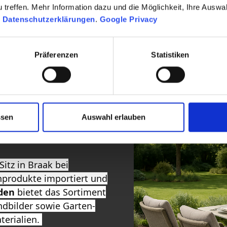
Sofort abholbereit
treffen. Mehr Information dazu und die Möglichkeit, Ihre Auswa
n
Datenschutzerklärungen
.
Google Privacy
-
949,
€
Präferenzen
Statistiken
ssen
Auswahl erlauben
Sitz in Braak bei
nprodukte importiert und
den
bietet das Sortiment
dbilder sowie Garten-
terialien.