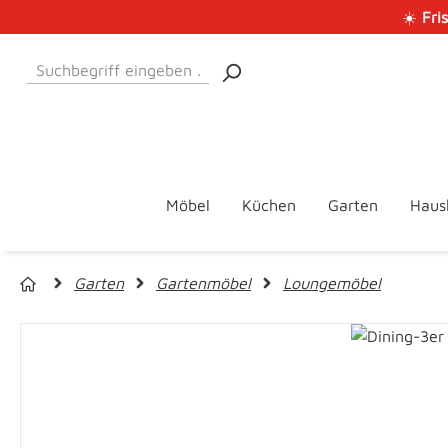
☀️
Fri
 Hauptinhalt springen
Zur Suche springen
Zur Hauptnavigation springen
Möbel
Küchen
Garten
Haus
Garten
Gartenmöbel
Loungemöbel
Bildergalerie überspringen