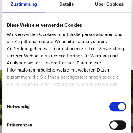
Positionsstuhl Sunfort
Zustimmung
Details
Über Cookies
Sofort abholbereit
Diese Webseite verwendet Cookies
-
79,
€
-
Wir verwenden Cookies, um Inhalte personalisieren und
199,
€
die Zugriffe auf unsere Webseite zu analysieren.
Außerdem geben wir Informationen zu Ihrer Verwendung
unserer Webseite an unsere Partner für Werbung und
Analysen weiter. Unsere Partner führen diese
Informationen möglicherweise mit weiteren Daten
zusammen, die Sie ihnen bereitgestellt haben oder die
sie im Rahmen Ihrer Nutzung der Dienste gesammelt
haben. Klicken Sie auch "Details anzeigen", um eine
Auswahl der zugelassenen Cookies zu treffen. Mehr
Einwilligungsauswahl
Information dazu und die Möglichkeit, Ihre Auswahl im
Notwendig
Nachhinein noch zu ändern, finden Sie in unseren
Datenschutzerklärungen
.
Google Privacy
Präferenzen