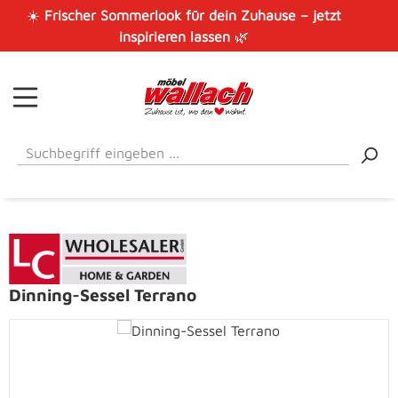
☀️
Frischer Sommerlook für dein Zuhause – jetzt
Zum Hauptinhalt springen
inspirieren lassen
🌿
Dinning-Sessel Terrano
Bildergalerie überspringen