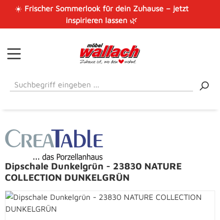
☀️
Frischer Sommerlook für dein Zuhause – jetzt
Zum Hauptinhalt springen
inspirieren lassen
🌿
Dipschale Dunkelgrün - 23830 NATURE
COLLECTION DUNKELGRÜN
Bildergalerie überspringen