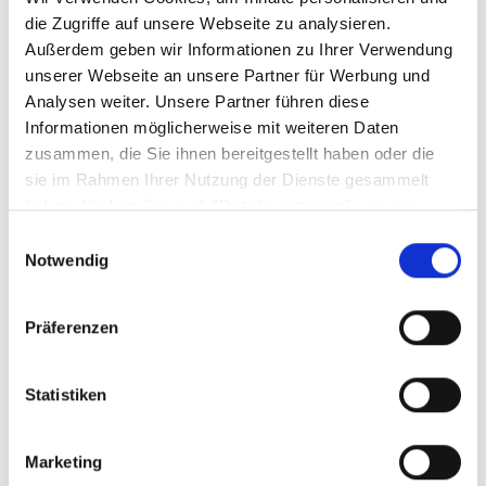
die Zugriffe auf unsere Webseite zu analysieren.
Außerdem geben wir Informationen zu Ihrer Verwendung
unserer Webseite an unsere Partner für Werbung und
Analysen weiter. Unsere Partner führen diese
Weitere Varianten und Ausführungen:
Informationen möglicherweise mit weiteren Daten
zusammen, die Sie ihnen bereitgestellt haben oder die
sie im Rahmen Ihrer Nutzung der Dienste gesammelt
Produktgalerie überspringen
haben. Klicken Sie auch "Details anzeigen", um eine
Auswahl der zugelassenen Cookies zu treffen. Mehr
Einwilligungsauswahl
Information dazu und die Möglichkeit, Ihre Auswahl im
Notwendig
Nachhinein noch zu ändern, finden Sie in unseren
Datenschutzerklärungen
.
Google Privacy
Präferenzen
Statistiken
Futonbett Sofie
Marketing