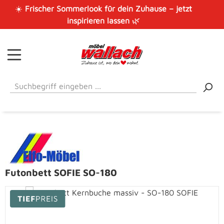
☀️
Frischer Sommerlook für dein Zuhause – jetzt
Zum Hauptinhalt springen
inspirieren lassen
🌿
Futonbett SOFIE SO-180
Bildergalerie überspringen