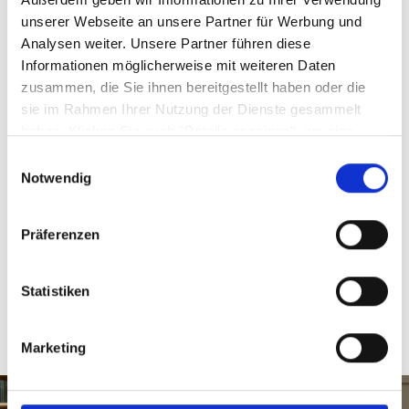
Serie
unserer Webseite an unsere Partner für Werbung und
Jette
Analysen weiter. Unsere Partner führen diese
Informationen möglicherweise mit weiteren Daten
zusammen, die Sie ihnen bereitgestellt haben oder die
Artikelfarbe
sie im Rahmen Ihrer Nutzung der Dienste gesammelt
zimt
haben. Klicken Sie auch "Details anzeigen", um eine
Auswahl der zugelassenen Cookies zu treffen. Mehr
Einwilligungsauswahl
Material
Information dazu und die Möglichkeit, Ihre Auswahl im
Notwendig
Glas
Nachhinein noch zu ändern, finden Sie in unseren
Datenschutzerklärungen
.
Google Privacy
Präferenzen
Sicherheitshinweise GPSR
Statistiken
Marketing