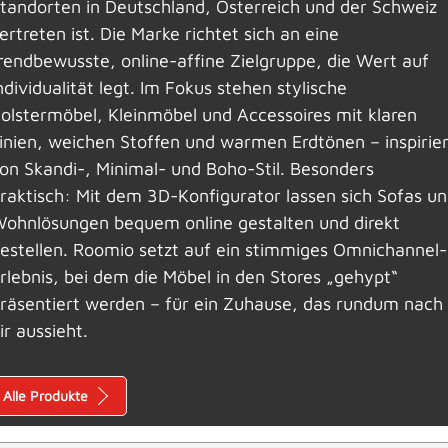
tandorten in Deutschland, Österreich und der Schweiz
ertreten ist. Die Marke richtet sich an eine
rendbewusste, online-affine Zielgruppe, die Wert auf
ndividualität legt. Im Fokus stehen stylische
olstermöbel, Kleinmöbel und Accessoires mit klaren
inien, weichen Stoffen und warmen Erd­tönen – inspirier
on Skandi-, Minimal- und Boho-Stil. Besonders
raktisch: Mit dem 3D-Konfigurator lassen sich Sofas u
ohnlösungen bequem online gestalten und direkt
estellen. Roomio setzt auf ein stimmiges Omnichannel-
rlebnis, bei dem die Möbel in den Stores „gehypt“
räsentiert werden – für ein Zuhause, das rundum nach
ir aussieht.
Alle Produkte