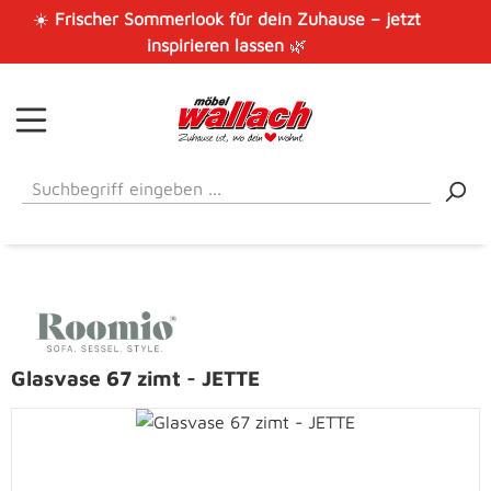
☀️
Frischer Sommerlook für dein Zuhause – jetzt
Zum Hauptinhalt springen
inspirieren lassen
🌿
Glasvase 67 zimt - JETTE
Bildergalerie überspringen