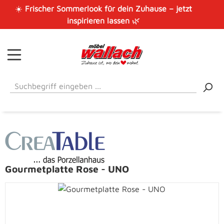
☀️
Frischer Sommerlook für dein Zuhause – jetzt
Zum Hauptinhalt springen
inspirieren lassen
🌿
Gourmetplatte Rose - UNO
Bildergalerie überspringen