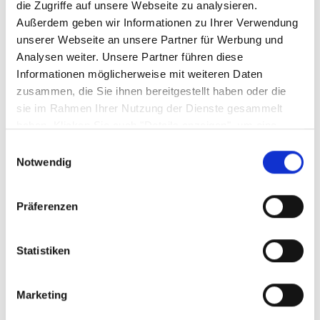
die Zugriffe auf unsere Webseite zu analysieren.
Außerdem geben wir Informationen zu Ihrer Verwendung
unserer Webseite an unsere Partner für Werbung und
Analysen weiter. Unsere Partner führen diese
Informationen möglicherweise mit weiteren Daten
zusammen, die Sie ihnen bereitgestellt haben oder die
sie im Rahmen Ihrer Nutzung der Dienste gesammelt
haben. Klicken Sie auch "Details anzeigen", um eine
Auswahl der zugelassenen Cookies zu treffen. Mehr
Einwilligungsauswahl
Information dazu und die Möglichkeit, Ihre Auswahl im
Notwendig
Nachhinein noch zu ändern, finden Sie in unseren
Zuckerlöffel 1000905
DINNER
Datenschutzerklärungen
.
Google Privacy
Präferenzen
Sofort abholbereit
Statistiken
3,
€
50
Marketing