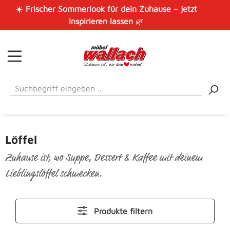
☀️
Frischer Sommerlook für dein Zuhause – jetzt
Zum Hauptinhalt springen
inspirieren lassen
🌿
Löffel
Zuhause ist, wo Suppe, Dessert & Kaffee mit deinem
Lieblingslöffel schmecken.
Produkte filtern