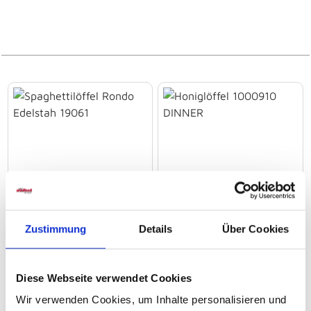
Spaghettilöffel Rondo
Honiglöffel 1000910
Zustimmung
Details
Über Cookies
Edelstah 19061
DINNER
Sofort abholbereit
Sofort abholbereit
Diese Webseite verwendet Cookies
12,
€
7,
€
Wir verwenden Cookies, um Inhalte personalisieren und
95
95