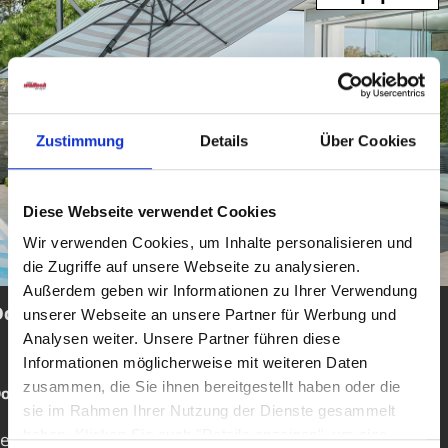
Zustimmung
Details
Über Cookies
Diese Webseite verwendet Cookies
Wir verwenden Cookies, um Inhalte personalisieren und
die Zugriffe auf unsere Webseite zu analysieren.
Außerdem geben wir Informationen zu Ihrer Verwendung
Doppler
unserer Webseite an unsere Partner für Werbung und
Analysen weiter. Unsere Partner führen diese
Informationen möglicherweise mit weiteren Daten
zusammen, die Sie ihnen bereitgestellt haben oder die
oppler - Qualitätsschirme seit Generationen
sie im Rahmen Ihrer Nutzung der Dienste gesammelt
haben. Klicken Sie auch "Details anzeigen", um eine
eit über
70 Jahren
steht Doppler für hochwertige