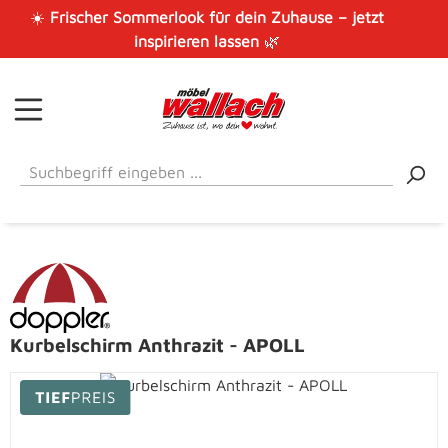
☀️
Frischer Sommerlook für dein Zuhause – jetzt
Zum Hauptinhalt springen
inspirieren lassen
🌿
Kurbelschirm Anthrazit - APOLL
Bildergalerie überspringen